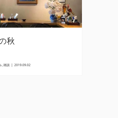
の秋
ル
,
雑談
|
2019.09.02