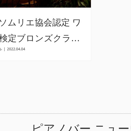
ソムリエ協会認定 ワ
検定ブロンズクラス
ル
|
2022.04.04
ピアノバー ニュ