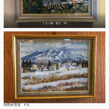
ミカン畑・富士 F6
明野村雪景 P-8